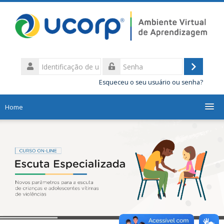
Ir
para
o
conteúdo
principal
Identificação
de
Acessar
Senha
usuário
Esqueceu o seu usuário ou senha?
Home